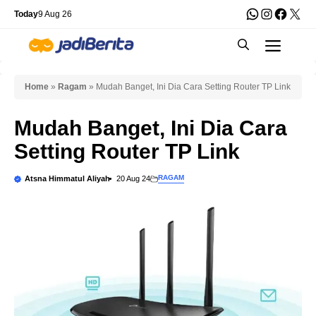
Skip
WhatsApp
Instagra
Faceb
X
Today
9 Aug 26
to
Men
content
Home
»
Ragam
»
Mudah Banget, Ini Dia Cara Setting Router TP Link
Mudah Banget, Ini Dia Cara
Setting Router TP Link
RAGAM
Atsna Himmatul Aliyah
20 Aug 24