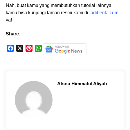
Nah, buat kamu yang membutuhkan tutorial lainnya,
kamu bisa kunjungi laman resmi kami di
jadiberita.com
,
ya!
Share:
F
X
P
W
a
i
h
c
n
a
e
t
t
b
e
s
o
r
A
Atsna Himmatul Aliyah
o
e
p
k
s
p
t