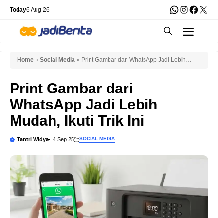
Skip
WhatsApp
Instagra
Faceb
X
Today
6 Aug 26
to
Men
content
Home
»
Social Media
»
Print Gambar dari WhatsApp Jadi Lebih
Mudah, Ikuti Trik Ini
Print Gambar dari
WhatsApp Jadi Lebih
Mudah, Ikuti Trik Ini
SOCIAL MEDIA
Tantri Widya
4 Sep 25