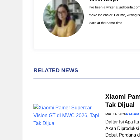
o
e
p
I’ve been a writer at jadiberita.co
k
s
p
make life easier. For me, writing 
t
learn at the same time.
RELATED NEWS
Xiaomi Pam
Tak Dijual
Mar. 14, 2026
RAGAM
Daftar Isi Apa I
Akan Diproduksi 
Debut Perdana d