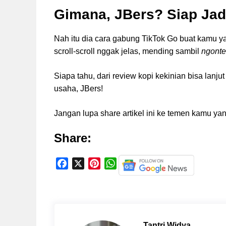
Gimana, JBers? Siap Jad
Nah itu dia cara gabung TikTok Go buat kamu y
scroll-scroll nggak jelas, mending sambil
ngonte
Siapa tahu, dari review kopi kekinian bisa lanj
usaha, JBers!
Jangan lupa share artikel ini ke temen kamu ya
Share:
F
X
P
W
a
i
h
c
n
a
e
t
t
b
e
s
o
r
A
Tantri Widya