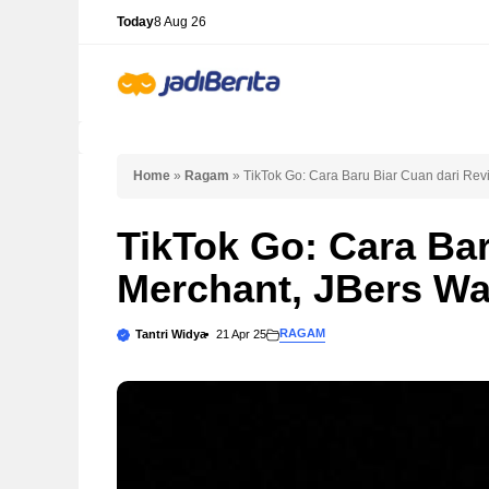
Skip
Today
8 Aug 26
to
content
Home
»
Ragam
»
TikTok Go: Cara Baru Biar Cuan dari Rev
TikTok Go: Cara Ba
Merchant, JBers Wa
RAGAM
Tantri Widya
21 Apr 25