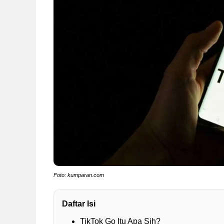
Foto: kumparan.com
Daftar Isi
TikTok Go Itu Apa Sih?