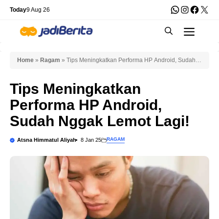
Skip
WhatsApp
Instagra
Faceb
X
Today
9 Aug 26
to
Men
content
Home
»
Ragam
»
Tips Meningkatkan Performa HP Android, Sudah
Nggak Lemot Lagi!
Tips Meningkatkan
Performa HP Android,
Sudah Nggak Lemot Lagi!
RAGAM
Atsna Himmatul Aliyah
8 Jan 25