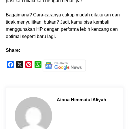
pastikan dilakukan dengan benar, ya!
Bagaimana? Cara-caranya cukup mudah dilakukan dan
tidak menyulitkan, bukan? Jadi, kamu bisa kembali
menggunakan HP dengan performa lebih kencang dan
optimal seperti baru lagi.
Share:
F
X
P
W
a
i
h
c
n
a
e
t
t
b
e
s
o
r
A
Atsna Himmatul Aliyah
o
e
p
k
s
p
t