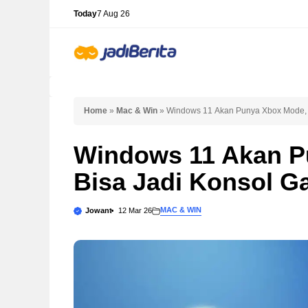
Skip
Today
7 Aug 26
to
content
Home
»
Mac & Win
»
Windows 11 Akan Punya Xbox Mode, 
Windows 11 Akan P
Bisa Jadi Konsol 
MAC & WIN
Jowant
12 Mar 26