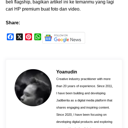
beli flagship, bagikan artikel ini ke temanmu yang lagi
cari HP premium buat foto dan video.
Share:
F
X
P
W
a
i
h
c
n
a
e
t
t
b
e
s
o
r
A
Yoanudin
o
e
p
Creative industry practitioner with more
k
s
p
than 20 years of experience. Since 2011,
t
I have been building and developing
Jadiberita as a digital media platform that
shares engaging and inspiring content.
Since 2020, I have been focusing on
developing digital products and exploring