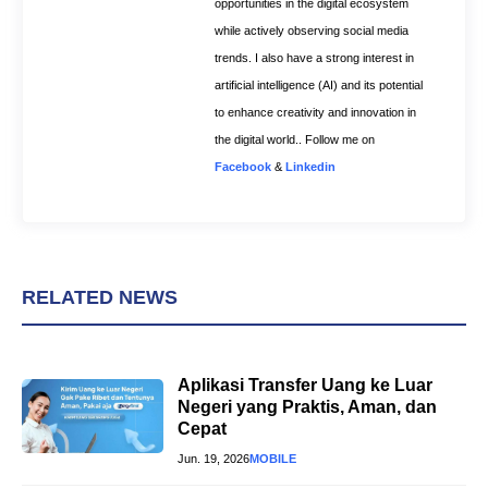
opportunities in the digital ecosystem
while actively observing social media
trends. I also have a strong interest in
artificial intelligence (AI) and its potential
to enhance creativity and innovation in
the digital world.. Follow me on
Facebook
&
Linkedin
RELATED NEWS
Aplikasi Transfer Uang ke Luar
Negeri yang Praktis, Aman, dan
Cepat
Jun. 19, 2026
MOBILE