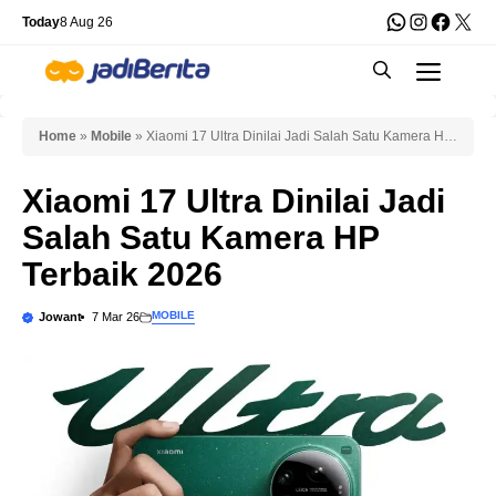
Skip
WhatsApp
Instagra
Faceb
X
Today
8 Aug 26
to
Men
content
Home
»
Mobile
»
Xiaomi 17 Ultra Dinilai Jadi Salah Satu Kamera HP
Terbaik 2026
Xiaomi 17 Ultra Dinilai Jadi
Salah Satu Kamera HP
Terbaik 2026
MOBILE
Jowant
7 Mar 26