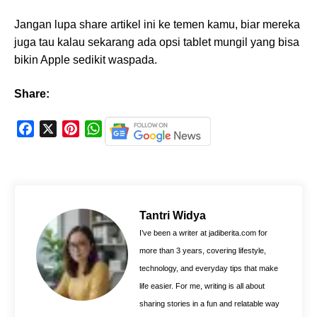
Jangan lupa share artikel ini ke temen kamu, biar mereka
juga tau kalau sekarang ada opsi tablet mungil yang bisa
bikin Apple sedikit waspada.
Share:
F
X
P
W
a
i
h
c
n
a
e
t
t
b
e
s
o
r
A
Tantri Widya
o
e
p
I’ve been a writer at jadiberita.com for
k
s
p
more than 3 years, covering lifestyle,
t
technology, and everyday tips that make
life easier. For me, writing is all about
sharing stories in a fun and relatable way