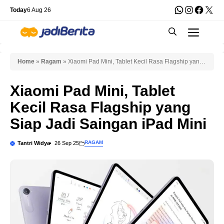
Skip
WhatsApp
Instagra
Faceb
X
Today
6 Aug 26
to
Men
content
Home
»
Ragam
»
Xiaomi Pad Mini, Tablet Kecil Rasa Flagship yang
Siap Jadi Saingan iPad Mini
Xiaomi Pad Mini, Tablet
Kecil Rasa Flagship yang
Siap Jadi Saingan iPad Mini
RAGAM
Tantri Widya
26 Sep 25