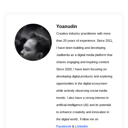
c
n
a
e
t
t
b
e
s
o
r
A
Yoanudin
o
e
p
Creative industry practitioner with more
k
s
p
than 20 years of experience. Since 2011,
t
I have been building and developing
Jadiberita as a digital media platform that
shares engaging and inspiring content.
Since 2020, I have been focusing on
developing digital products and exploring
opportunities in the digital ecosystem
while actively observing social media
trends. I also have a strong interest in
artificial intelligence (AI) and its potential
to enhance creativity and innovation in
the digital world.. Follow me on
Facebook
&
Linkedin