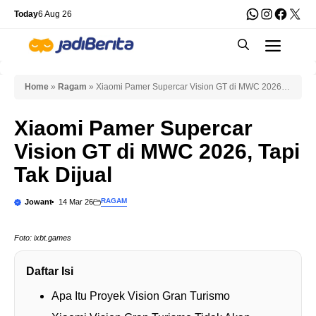
Skip
WhatsApp
Instagra
Faceb
X
Today
6 Aug 26
to
Men
content
Home
»
Ragam
»
Xiaomi Pamer Supercar Vision GT di MWC 2026,
Tapi Tak Dijual
Xiaomi Pamer Supercar
Vision GT di MWC 2026, Tapi
Tak Dijual
RAGAM
Jowant
14 Mar 26
Foto: ixbt.games
Daftar Isi
Apa Itu Proyek Vision Gran Turismo