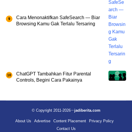
Cara Menonaktifkan SafeSearch — Biar
Browsing Kamu Gak Terlalu Tersaring
ChatGPT Tambahkan Fitur Parental
Controls, Begini Cara Pakainya
© Copyright 2011-2026
jadiberita.com
About Us
Advertise
Content Placement
Privacy Policy
Contact Us