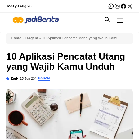
Skip
WhatsApp
Instagra
Faceb
X
Today
8 Aug 26
to
Men
content
Home
»
Ragam
»
10 Aplikasi Pencatat Utang yang Wajib Kamu
Unduh
10 Aplikasi Pencatat Utang
yang Wajib Kamu Unduh
RAGAM
Zari
15 Jun 23