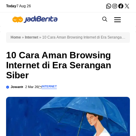
Skip
WhatsApp
Instagra
Faceb
X
Today
7 Aug 26
to
Men
content
Home
»
Internet
»
10 Cara Aman Browsing Internet di Era Serangan
Siber
10 Cara Aman Browsing
Internet di Era Serangan
Siber
INTERNET
Jowant
2 Mar 26