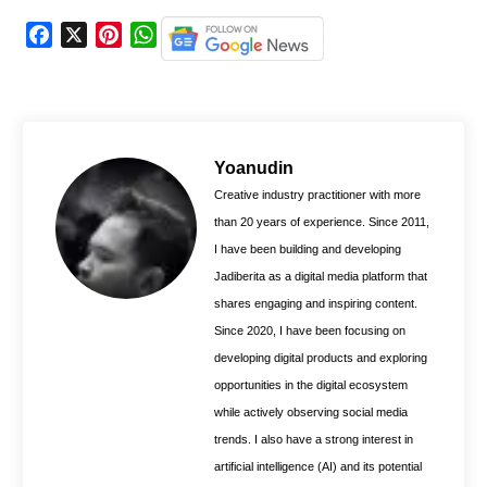
F
X
P
W
a
i
h
c
n
a
e
t
t
b
e
s
o
r
A
Yoanudin
o
e
p
Creative industry practitioner with more
k
s
p
than 20 years of experience. Since 2011,
t
I have been building and developing
Jadiberita as a digital media platform that
shares engaging and inspiring content.
Since 2020, I have been focusing on
developing digital products and exploring
opportunities in the digital ecosystem
while actively observing social media
trends. I also have a strong interest in
artificial intelligence (AI) and its potential