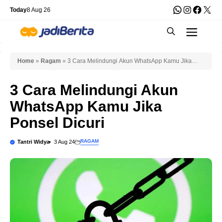
Skip
WhatsApp
Instagra
Faceb
X
Today
8 Aug 26
to
Men
content
Home
»
Ragam
»
3 Cara Melindungi Akun WhatsApp Kamu Jika
Ponsel Dicuri
3 Cara Melindungi Akun
WhatsApp Kamu Jika
Ponsel Dicuri
RAGAM
Tantri Widya
3 Aug 24