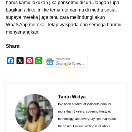
harus kamu lakukan jika ponselmu dicuri. Jangan lupa
bagikan artikel ini ke teman-temanmu di media sosial
supaya mereka juga tahu cara melindungi akun
WhatsApp mereka. Tetap waspada dan semoga harimu
menyenangkan!
Share:
F
X
P
W
a
i
h
c
n
a
e
t
t
b
e
s
o
r
A
Tantri Widya
o
e
p
I’ve been a writer at jadiberita.com for
k
s
p
more than 3 years, covering lifestyle,
t
technology, and everyday tips that make
life easier. For me, writing is all about