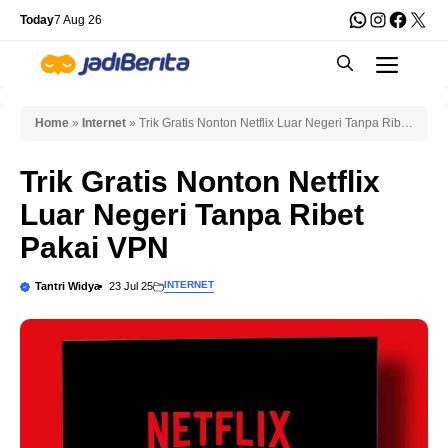
Skip
WhatsApp
Instagra
Faceb
X
Today
7 Aug 26
to
Men
content
Home
»
Internet
»
Trik Gratis Nonton Netflix Luar Negeri Tanpa Ribet
Pakai VPN
Trik Gratis Nonton Netflix
Luar Negeri Tanpa Ribet
Pakai VPN
INTERNET
Tantri Widya
23 Jul 25