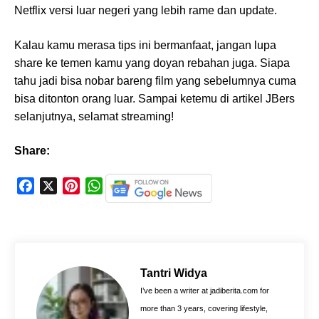
Netflix versi luar negeri yang lebih rame dan update.
Kalau kamu merasa tips ini bermanfaat, jangan lupa
share ke temen kamu yang doyan rebahan juga. Siapa
tahu jadi bisa nobar bareng film yang sebelumnya cuma
bisa ditonton orang luar. Sampai ketemu di artikel JBers
selanjutnya, selamat streaming!
Share:
F
X
P
W
a
i
h
c
n
a
e
t
t
b
e
s
o
r
A
Tantri Widya
o
e
p
I’ve been a writer at jadiberita.com for
k
s
p
more than 3 years, covering lifestyle,