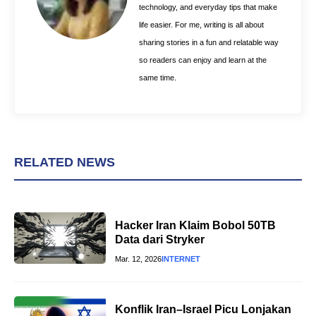
t
technology, and everyday tips that make
life easier. For me, writing is all about
sharing stories in a fun and relatable way
so readers can enjoy and learn at the
same time.
RELATED NEWS
Hacker Iran Klaim Bobol 50TB
Data dari Stryker
Mar. 12, 2026
INTERNET
Konflik Iran–Israel Picu Lonjakan