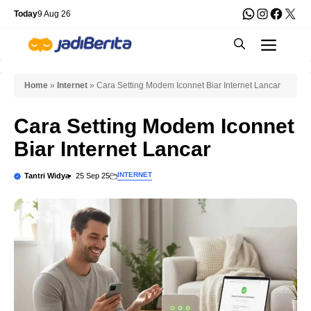
Skip
WhatsApp
Instagra
Faceb
X
Today
9 Aug 26
to
Men
content
Home
»
Internet
»
Cara Setting Modem Iconnet Biar Internet Lancar
Cara Setting Modem Iconnet
Biar Internet Lancar
INTERNET
Tantri Widya
25 Sep 25