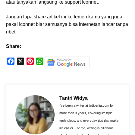
atau tanyakan langsung ke support Iconnet.
Jangan lupa share artikel ini ke temen kamu yang juga
pakai Iconnet biar semuanya bisa internetan lancar tanpa
ribet.
Share:
F
X
P
W
a
i
h
c
n
a
e
t
t
b
e
s
o
r
A
Tantri Widya
o
e
p
I’ve been a writer at jadiberita.com for
k
s
p
more than 3 years, covering lifestyle,
t
technology, and everyday tips that make
life easier. For me, writing is all about