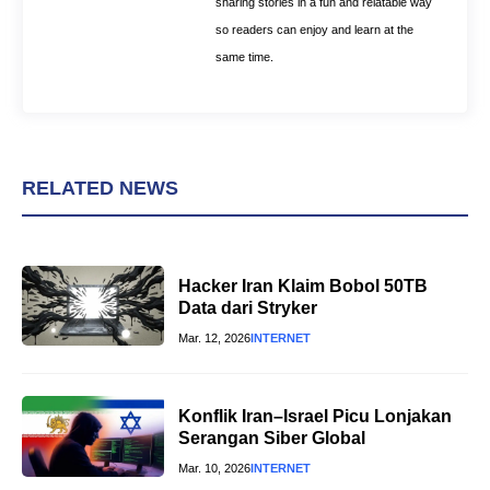
sharing stories in a fun and relatable way
so readers can enjoy and learn at the
same time.
RELATED NEWS
Hacker Iran Klaim Bobol 50TB
Data dari Stryker
Mar. 12, 2026
INTERNET
Konflik Iran–Israel Picu Lonjakan
Serangan Siber Global
Mar. 10, 2026
INTERNET