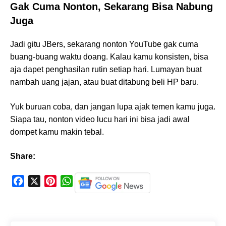
Gak Cuma Nonton, Sekarang Bisa Nabung
Juga
Jadi gitu JBers, sekarang nonton YouTube gak cuma
buang-buang waktu doang. Kalau kamu konsisten, bisa
aja dapet penghasilan rutin setiap hari. Lumayan buat
nambah uang jajan, atau buat ditabung beli HP baru.
Yuk buruan coba, dan jangan lupa ajak temen kamu juga.
Siapa tau, nonton video lucu hari ini bisa jadi awal
dompet kamu makin tebal.
Share:
F
X
P
W
a
i
h
c
n
a
e
t
t