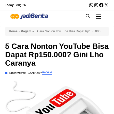
Skip
WhatsApp
Instagra
Faceb
X
Today
9 Aug 26
to
Men
content
Home
»
Ragam
»
5 Cara Nonton YouTube Bisa Dapat Rp150.000?
Gini Lho Caranya
5 Cara Nonton YouTube Bisa
Dapat Rp150.000? Gini Lho
Caranya
RAGAM
Tantri Widya
22 Apr 25