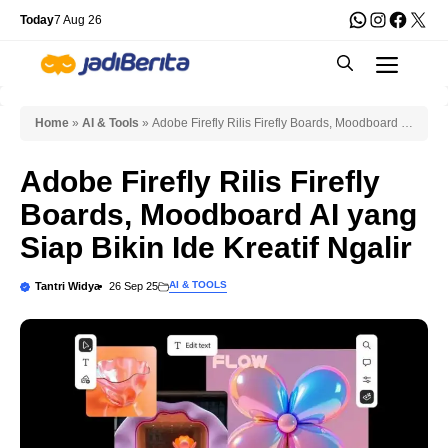
Skip
WhatsApp
Instagra
Faceb
X
Today
7 Aug 26
to
Men
content
Home
»
AI & Tools
»
Adobe Firefly Rilis Firefly Boards, Moodboard AI
yang Siap Bikin Ide Kreatif Ngalir
Adobe Firefly Rilis Firefly
Boards, Moodboard AI yang
Siap Bikin Ide Kreatif Ngalir
AI & TOOLS
Tantri Widya
26 Sep 25