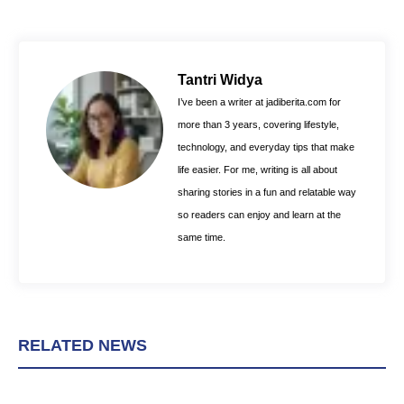
c
n
a
e
t
t
b
e
s
o
r
A
Tantri Widya
o
e
p
I’ve been a writer at jadiberita.com for
k
s
p
more than 3 years, covering lifestyle,
t
technology, and everyday tips that make
life easier. For me, writing is all about
sharing stories in a fun and relatable way
so readers can enjoy and learn at the
same time.
RELATED NEWS