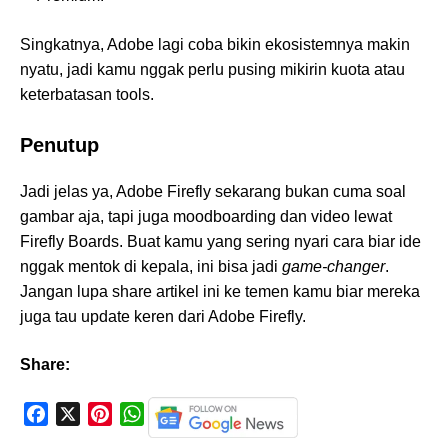
Singkatnya, Adobe lagi coba bikin ekosistemnya makin
nyatu, jadi kamu nggak perlu pusing mikirin kuota atau
keterbatasan tools.
Penutup
Jadi jelas ya, Adobe Firefly sekarang bukan cuma soal
gambar aja, tapi juga moodboarding dan video lewat
Firefly Boards. Buat kamu yang sering nyari cara biar ide
nggak mentok di kepala, ini bisa jadi
game-changer
.
Jangan lupa share artikel ini ke temen kamu biar mereka
juga tau update keren dari Adobe Firefly.
Share:
F
X
P
W
a
i
h