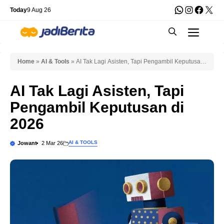
Skip
WhatsApp
Instagra
Faceb
X
Today
9 Aug 26
to
Men
content
Home
»
AI & Tools
»
AI Tak Lagi Asisten, Tapi Pengambil Keputusan
di 2026
AI Tak Lagi Asisten, Tapi
Pengambil Keputusan di
2026
AI & TOOLS
Jowant
2 Mar 26