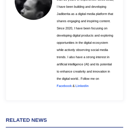
t
I have been building and developing
Jadiberita as a digital media platform that
shares engaging and inspiring content.
Since 2020, I have been focusing on
developing digital products and exploring
opportunities in the digital ecosystem
while actively observing social media
trends. I also have a strong interest in
artificial intelligence (AI) and its potential
to enhance creativity and innovation in
the digital world.. Follow me on
Facebook
&
Linkedin
RELATED NEWS