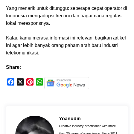
Yang menarik untuk ditunggu: seberapa cepat operator di
Indonesia mengadopsi tren ini dan bagaimana regulasi
lokal meresponsnya.
Kalau kamu merasa informasi ini relevan, bagikan artikel
ini agar lebih banyak orang paham arah baru industri
telekomunikasi.
Share:
F
X
P
W
a
i
h
c
n
a
e
t
t
b
e
s
o
r
A
Yoanudin
o
e
p
Creative industry practitioner with more
k
s
p
than 20 years of experience. Since 2011,