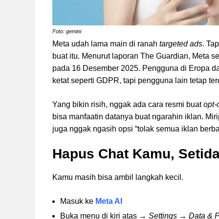
Foto: gemini
Meta udah lama main di ranah
targeted ads
. Ta
buat itu. Menurut laporan The Guardian, Meta 
pada 16 Desember 2025. Pengguna di Eropa da
ketat seperti GDPR, tapi pengguna lain tetap te
Yang bikin risih, nggak ada cara resmi buat
opt-
bisa manfaatin datanya buat ngarahin iklan. Mi
juga nggak ngasih opsi “tolak semua iklan berbas
Hapus Chat Kamu, Setid
Kamu masih bisa ambil langkah kecil.
Masuk ke
Meta AI
Buka menu di kiri atas →
Settings
→
Data & P