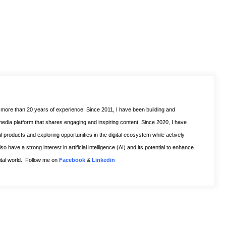
h more than 20 years of experience. Since 2011, I have been building and
 media platform that shares engaging and inspiring content. Since 2020, I have
l products and exploring opportunities in the digital ecosystem while actively
o have a strong interest in artificial intelligence (AI) and its potential to enhance
gital world.. Follow me on
Facebook
&
Linkedin