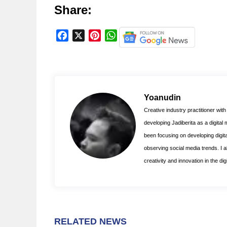
Share:
F
X
P
W
a
i
h
c
n
a
e
t
t
b
e
s
o
r
A
Yoanudin
o
e
p
Creative industry practitioner wit
k
s
p
developing Jadiberita as a digital
t
been focusing on developing digita
observing social media trends. I als
creativity and innovation in the di
RELATED NEWS