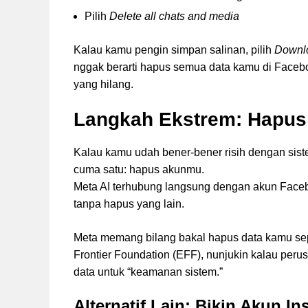
Pilih
Delete all chats and media
Kalau kamu pengin simpan salinan, pilih
Downlo
nggak berarti hapus semua data kamu di Faceboo
yang hilang.
Langkah Ekstrem: Hapu
Kalau kamu udah bener-bener risih dengan sis
cuma satu: hapus akunmu.
Meta AI terhubung langsung dengan akun Faceb
tanpa hapus yang lain.
Meta memang bilang bakal hapus data kamu sepe
Frontier Foundation (EFF), nunjukin kalau peru
data untuk “keamanan sistem.”
Alternatif Lain: Bikin Akun I