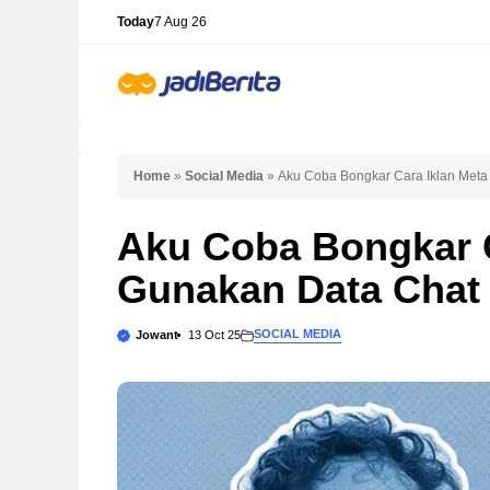
Skip
Today
7 Aug 26
to
content
Home
»
Social Media
»
Aku Coba Bongkar Cara Iklan Met
Aku Coba Bongkar C
Gunakan Data Cha
SOCIAL MEDIA
Jowant
13 Oct 25