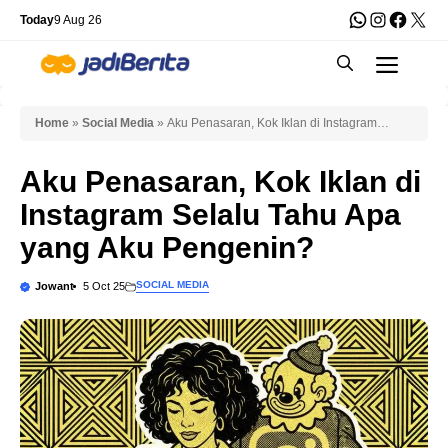
Skip
WhatsApp
Instagra
Faceb
X
Today
9 Aug 26
to
Men
content
Home
»
Social Media
»
Aku Penasaran, Kok Iklan di Instagram
Selalu Tahu Apa yang Aku Pengenin?
Aku Penasaran, Kok Iklan di
Instagram Selalu Tahu Apa
yang Aku Pengenin?
SOCIAL MEDIA
Jowant
5 Oct 25