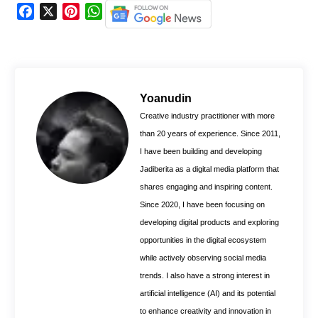
F
X
P
W
a
i
h
c
n
a
e
t
t
b
e
s
o
r
A
Yoanudin
o
e
p
Creative industry practitioner with more
k
s
p
than 20 years of experience. Since 2011,
t
I have been building and developing
Jadiberita as a digital media platform that
shares engaging and inspiring content.
Since 2020, I have been focusing on
developing digital products and exploring
opportunities in the digital ecosystem
while actively observing social media
trends. I also have a strong interest in
artificial intelligence (AI) and its potential
to enhance creativity and innovation in