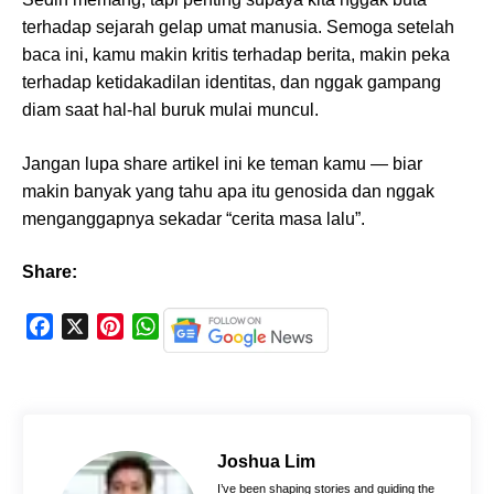
terhadap sejarah gelap umat manusia. Semoga setelah
baca ini, kamu makin kritis terhadap berita, makin peka
terhadap ketidakadilan identitas, dan nggak gampang
diam saat hal-hal buruk mulai muncul.
Jangan lupa share artikel ini ke teman kamu — biar
makin banyak yang tahu apa itu genosida dan nggak
menganggapnya sekadar “cerita masa lalu”.
Share:
F
X
P
W
a
i
h
c
n
a
e
t
t
b
e
s
o
r
A
Joshua Lim
o
e
p
I’ve been shaping stories and guiding the