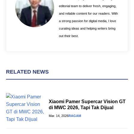
k
s
p
editorial team to deliver fresh, engaging,
t
and reliable content for our readers. With
a strong passion for digital media, I love
curating ideas and helping writers bring
out their best.
RELATED NEWS
Xiaomi Pamer Supercar Vision GT
di MWC 2026, Tapi Tak Dijual
Mar. 14, 2026
RAGAM