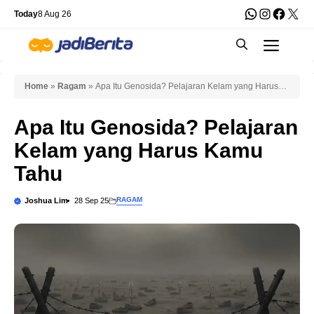
Skip
WhatsApp
Instagra
Faceb
X
Today
8 Aug 26
to
Men
content
Home
»
Ragam
»
Apa Itu Genosida? Pelajaran Kelam yang Harus
Kamu Tahu
Apa Itu Genosida? Pelajaran
Kelam yang Harus Kamu
Tahu
RAGAM
Joshua Lim
28 Sep 25