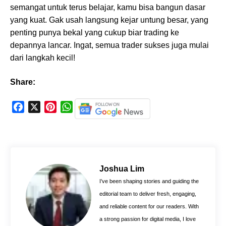
semangat untuk terus belajar, kamu bisa bangun dasar
yang kuat. Gak usah langsung kejar untung besar, yang
penting punya bekal yang cukup biar trading ke
depannya lancar. Ingat, semua trader sukses juga mulai
dari langkah kecil!
Share:
F
X
P
W
a
i
h
c
n
a
e
t
t
b
e
s
o
r
A
Joshua Lim
o
e
p
I’ve been shaping stories and guiding the
k
s
p
editorial team to deliver fresh, engaging,
t
and reliable content for our readers. With
a strong passion for digital media, I love