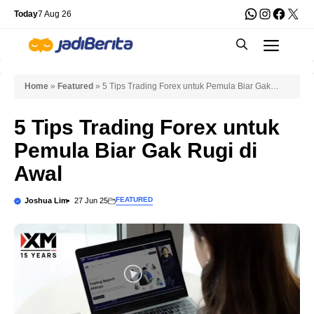
Skip
WhatsApp
Instagra
Faceb
X
Today
7 Aug 26
to
Men
content
Home
»
Featured
»
5 Tips Trading Forex untuk Pemula Biar Gak
Rugi di Awal
5 Tips Trading Forex untuk
Pemula Biar Gak Rugi di
Awal
FEATURED
Joshua Lim
27 Jun 25