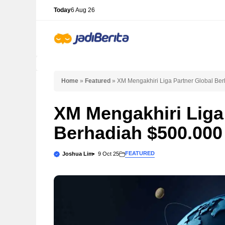
Skip
Today
6 Aug 26
to
content
Home
»
Featured
»
XM Mengakhiri Liga Partner Global Be
XM Mengakhiri Liga
Berhadiah $500.00
FEATURED
Joshua Lim
9 Oct 25