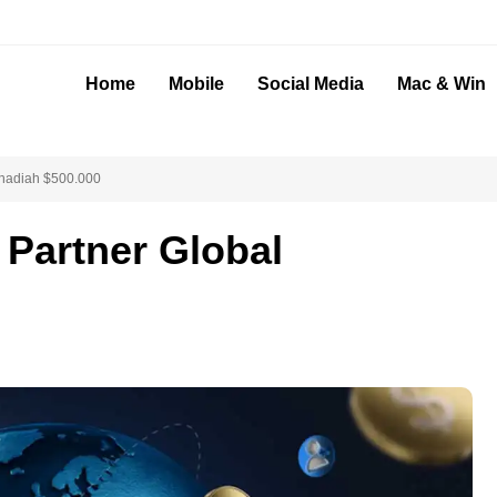
Home
Mobile
Social Media
Mac & Win
rhadiah $500.000
 Partner Global
0