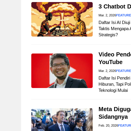
3 Chatbot D
Mar. 2, 2026
FEATUR
Daftar Isi AI Diu
Taktis Mengapa A
Strategis?
Video Pend
YouTube
Mar. 2, 2026
FEATUR
Daftar Isi Pendi
Hiburan, Tapi P
Teknologi Mulai
Meta Diguga
Sidangnya
Feb. 20, 2026
FEATU