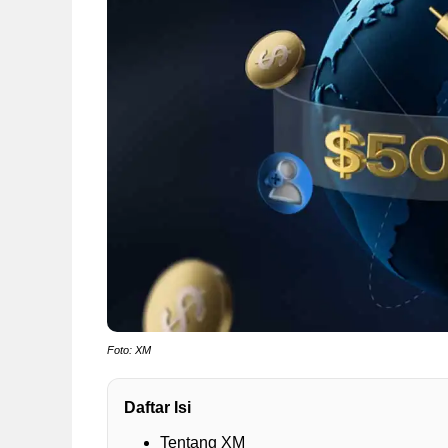
Foto: XM
Daftar Isi
Tentang XM