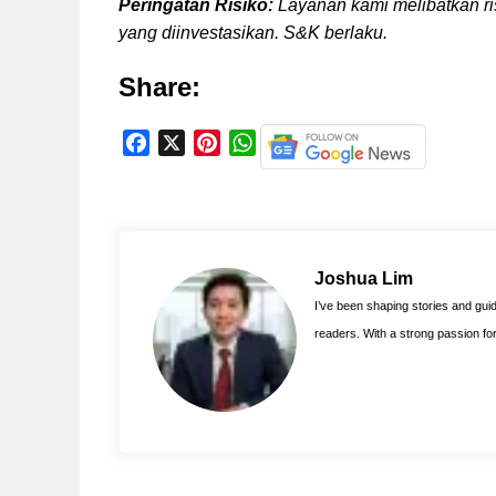
Peringatan Risiko:
Layanan kami melibatkan ri
yang diinvestasikan. S&K berlaku.
Share:
F
X
P
W
a
i
h
c
n
a
e
t
t
b
e
s
o
r
A
Joshua Lim
o
e
p
I’ve been shaping stories and guidi
k
s
p
readers. With a strong passion for 
t