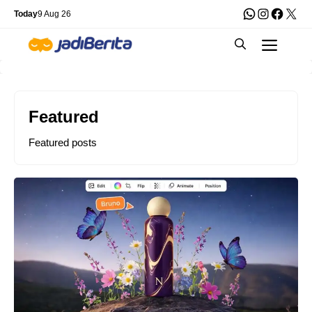
Skip
WhatsApp
Instagra
Faceb
X
Today
9 Aug 26
to
Men
content
Featured
Featured posts