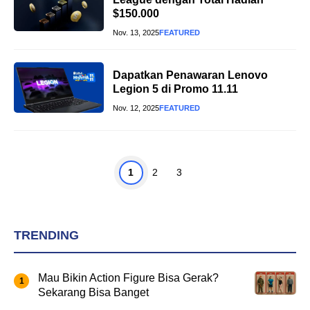
$150.000
Nov. 13, 2025
FEATURED
Dapatkan Penawaran Lenovo
Legion 5 di Promo 11.11
Nov. 12, 2025
FEATURED
Page
Page
Page
1
2
3
TRENDING
Mau Bikin Action Figure Bisa Gerak?
Sekarang Bisa Banget