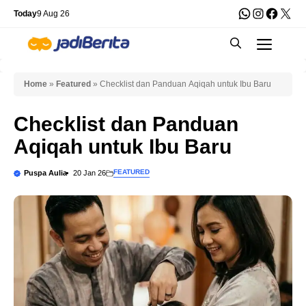
Skip
WhatsApp
Instagra
Faceb
X
Today
9 Aug 26
to
Men
content
Home
»
Featured
»
Checklist dan Panduan Aqiqah untuk Ibu Baru
Checklist dan Panduan
Aqiqah untuk Ibu Baru
FEATURED
Puspa Aulia
20 Jan 26