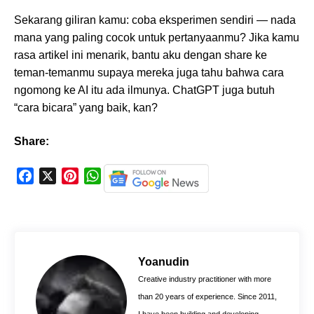
Sekarang giliran kamu: coba eksperimen sendiri — nada
mana yang paling cocok untuk pertanyaanmu? Jika kamu
rasa artikel ini menarik, bantu aku dengan share ke
teman-temanmu supaya mereka juga tahu bahwa cara
ngomong ke AI itu ada ilmunya. ChatGPT juga butuh
“cara bicara” yang baik, kan?
Share:
F
X
P
W
a
i
h
c
n
a
e
t
t
b
e
s
o
r
A
Yoanudin
o
e
p
Creative industry practitioner with more
k
s
p
than 20 years of experience. Since 2011,
t