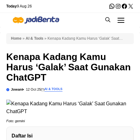
Skip
WhatsApp
Instagra
Faceb
X
Today
9 Aug 26
to
Men
content
Home
»
AI & Tools
»
Kenapa Kadang Kamu Harus ‘Galak’ Saat
Gunakan ChatGPT
Kenapa Kadang Kamu
Harus ‘Galak’ Saat Gunakan
ChatGPT
AI & TOOLS
Jowant
12 Oct 25
Foto: gemini
Daftar Isi