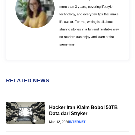
k
s
p
more than 3 years, covering lifestyle,
t
technology, and everyday tips that make
life easier. For me, writing is all about
sharing stories in a fun and relatable way
so readers can enjoy and learn at the
same time.
RELATED NEWS
Hacker Iran Klaim Bobol 50TB
Data dari Stryker
Mar. 12, 2026
INTERNET