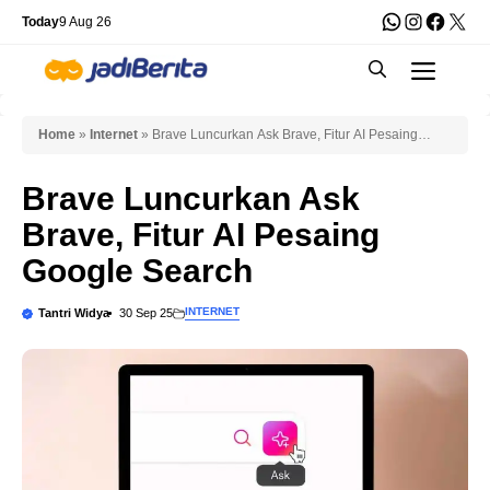
Skip
WhatsApp
Instagra
Faceb
X
Today
9 Aug 26
to
Men
content
Home
»
Internet
»
Brave Luncurkan Ask Brave, Fitur AI Pesaing
Google Search
Brave Luncurkan Ask
Brave, Fitur AI Pesaing
Google Search
INTERNET
Tantri Widya
30 Sep 25