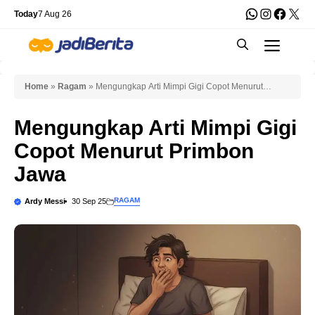
Skip
WhatsApp
Instagra
Faceb
X
Today
7 Aug 26
to
Men
content
Home
»
Ragam
»
Mengungkap Arti Mimpi Gigi Copot Menurut
Primbon Jawa
Mengungkap Arti Mimpi Gigi
Copot Menurut Primbon
Jawa
RAGAM
Ardy Messi
30 Sep 25