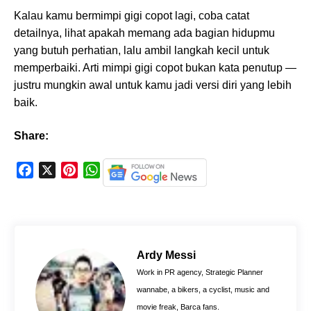
Kalau kamu bermimpi gigi copot lagi, coba catat
detailnya, lihat apakah memang ada bagian hidupmu
yang butuh perhatian, lalu ambil langkah kecil untuk
memperbaiki. Arti mimpi gigi copot bukan kata penutup —
justru mungkin awal untuk kamu jadi versi diri yang lebih
baik.
Share:
F
X
P
W
a
i
h
c
n
a
e
t
t
b
e
s
o
r
A
Ardy Messi
o
e
p
Work in PR agency, Strategic Planner
k
s
p
wannabe, a bikers, a cyclist, music and
t
movie freak, Barca fans.