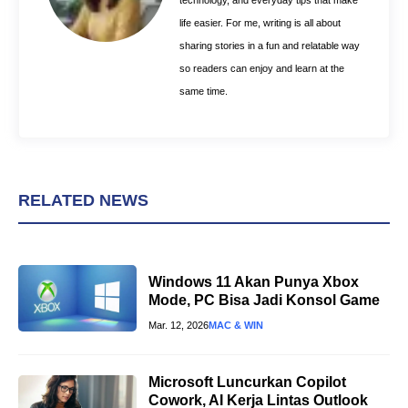
technology, and everyday tips that make
life easier. For me, writing is all about
sharing stories in a fun and relatable way
so readers can enjoy and learn at the
same time.
RELATED NEWS
Windows 11 Akan Punya Xbox
Mode, PC Bisa Jadi Konsol Game
Mar. 12, 2026
MAC & WIN
Microsoft Luncurkan Copilot
Cowork, AI Kerja Lintas Outlook