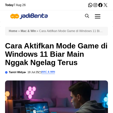
Skip
WhatsApp
Instagra
Faceb
X
Today
7 Aug 26
to
Men
content
Home
»
Mac & Win
»
Cara Aktifkan Mode Game di Windows 11 Biar
Main Nggak Ngelag Terus
Cara Aktifkan Mode Game di
Windows 11 Biar Main
Nggak Ngelag Terus
MAC & WIN
Tantri Widya
18 Jul 25