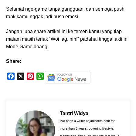
Selamat nge-game tanpa gangguan, dan semoga push
rank kamu nggak jadi push emosi.
Jangan lupa share artikel ini ke temen kamu yang tiap
malam masih teriak “Woi lag, nih!” padahal tinggal aktifin
Mode Game doang.
Share:
F
X
P
W
a
i
h
c
n
a
e
t
t
b
e
s
o
r
A
Tantri Widya
o
e
p
I’ve been a writer at jadiberita.com for
k
s
p
more than 3 years, covering lifestyle,
t