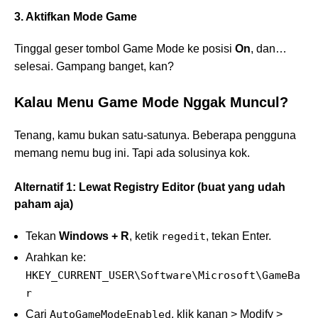
3. Aktifkan Mode Game
Tinggal geser tombol Game Mode ke posisi
On
, dan…
selesai. Gampang banget, kan?
Kalau Menu Game Mode Nggak Muncul?
Tenang, kamu bukan satu-satunya. Beberapa pengguna
memang nemu bug ini. Tapi ada solusinya kok.
Alternatif 1: Lewat Registry Editor (buat yang udah
paham aja)
Tekan
Windows + R
, ketik
regedit
, tekan Enter.
Arahkan ke:
HKEY_CURRENT_USER\Software\Microsoft\GameBa
r
Cari
AutoGameModeEnabled
, klik kanan > Modify >