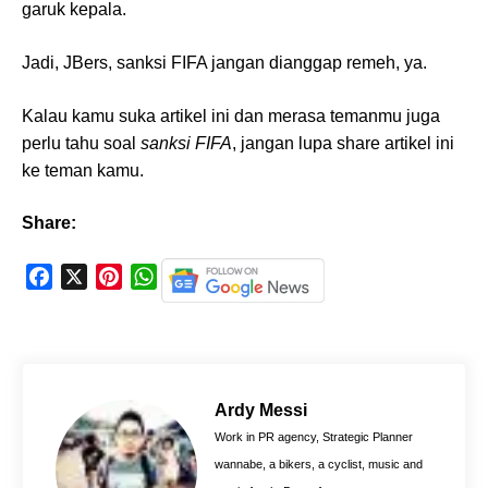
garuk kepala.
Jadi, JBers, sanksi FIFA jangan dianggap remeh, ya.
Kalau kamu suka artikel ini dan merasa temanmu juga
perlu tahu soal
sanksi FIFA
, jangan lupa share artikel ini
ke teman kamu.
Share:
F
X
P
W
a
i
h
c
n
a
e
t
t
b
e
s
o
r
A
Ardy Messi
o
e
p
Work in PR agency, Strategic Planner
k
s
p
wannabe, a bikers, a cyclist, music and
t