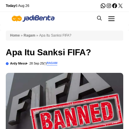
Skip
WhatsApp
Instagra
Faceb
X
Today
6 Aug 26
to
Men
content
Home
»
Ragam
»
Apa Itu Sanksi FIFA?
Apa Itu Sanksi FIFA?
RAGAM
Ardy Messi
28 Sep 25