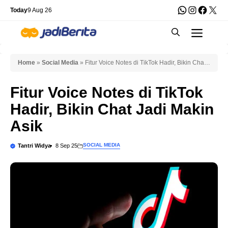
Skip
WhatsApp
Instagra
Faceb
X
Today
9 Aug 26
to
Men
content
Home
»
Social Media
»
Fitur Voice Notes di TikTok Hadir, Bikin Chat
Jadi Makin Asik
Fitur Voice Notes di TikTok
Hadir, Bikin Chat Jadi Makin
Asik
SOCIAL MEDIA
Tantri Widya
8 Sep 25