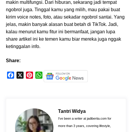
makin multifungsi. Dari hiburan, sekarang jadi tempat
ngobrol juga. Tinggal kamu yang milih, mau pakai buat
kirim voice notes, foto, atau sekadar ngobrol santai. Yang
jelas, makin banyak alasan buat betah di TikTok. Jadi,
kalau menurut kamu fitur ini bermanfaat, jangan lupa
share artikel ini ke temen kamu biar mereka juga nggak
ketinggalan info.
Share:
F
X
P
W
a
i
h
c
n
a
e
t
t
b
e
s
o
r
A
Tantri Widya
o
e
p
I’ve been a writer at jadiberita.com for
k
s
p
more than 3 years, covering lifestyle,
t