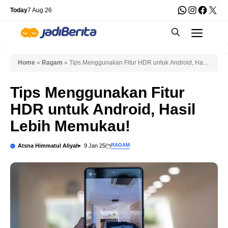
Skip
WhatsApp
Instagra
Faceb
X
Today
7 Aug 26
to
Men
content
Home
»
Ragam
»
Tips Menggunakan Fitur HDR untuk Android, Hasil
Lebih Memukau!
Tips Menggunakan Fitur
HDR untuk Android, Hasil
Lebih Memukau!
RAGAM
Atsna Himmatul Aliyah
9 Jan 25