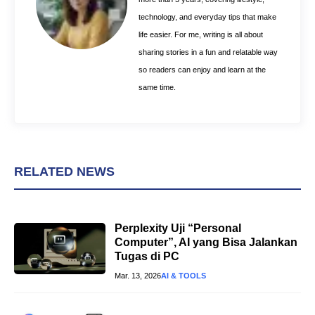
t
technology, and everyday tips that make
life easier. For me, writing is all about
sharing stories in a fun and relatable way
so readers can enjoy and learn at the
same time.
RELATED NEWS
Perplexity Uji “Personal
Computer”, AI yang Bisa Jalankan
Tugas di PC
Mar. 13, 2026
AI & TOOLS