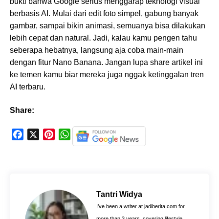
bukti bahwa Google serius menggarap teknologi visual
berbasis AI. Mulai dari edit foto simpel, gabung banyak
gambar, sampai bikin animasi, semuanya bisa dilakukan
lebih cepat dan natural. Jadi, kalau kamu pengen tahu
seberapa hebatnya, langsung aja coba main-main
dengan fitur Nano Banana. Jangan lupa share artikel ini
ke temen kamu biar mereka juga nggak ketinggalan tren
AI terbaru.
Share:
F
X
P
W
a
i
h
c
n
a
e
t
t
b
e
s
o
r
A
Tantri Widya
o
e
p
I’ve been a writer at jadiberita.com for
k
s
p
more than 3 years, covering lifestyle,