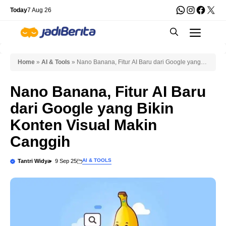
Skip
WhatsApp
Instagra
Faceb
X
Today
7 Aug 26
to
Men
content
Home
»
AI & Tools
»
Nano Banana, Fitur AI Baru dari Google yang
Bikin Konten Visual Makin Canggih
Nano Banana, Fitur AI Baru
dari Google yang Bikin
Konten Visual Makin
Canggih
AI & TOOLS
Tantri Widya
9 Sep 25