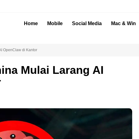
Home
Mobile
Social Media
Mac & Win
AI OpenClaw di Kantor
ina Mulai Larang AI
r