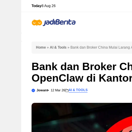
Skip
Today
8 Aug 26
to
content
Home
»
AI & Tools
»
Bank dan Broker China Mulai Larang 
Bank dan Broker Ch
OpenClaw di Kanto
AI & TOOLS
Jowant
12 Mar 26