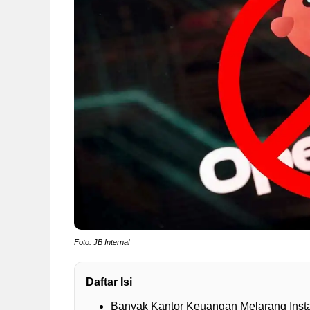
Foto: JB Internal
Daftar Isi
Banyak Kantor Keuangan Melarang Inst