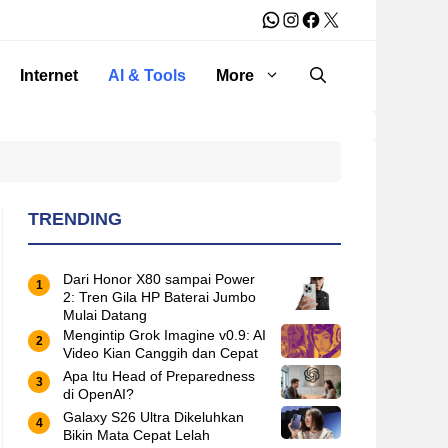
WhatsApp
Instagram
Facebook
X
Internet
AI & Tools
More
TRENDING
Dari Honor X80 sampai Power
2: Tren Gila HP Baterai Jumbo
Mulai Datang
Mengintip Grok Imagine v0.9: AI
Video Kian Canggih dan Cepat
Apa Itu Head of Preparedness
di OpenAI?
Galaxy S26 Ultra Dikeluhkan
Bikin Mata Cepat Lelah