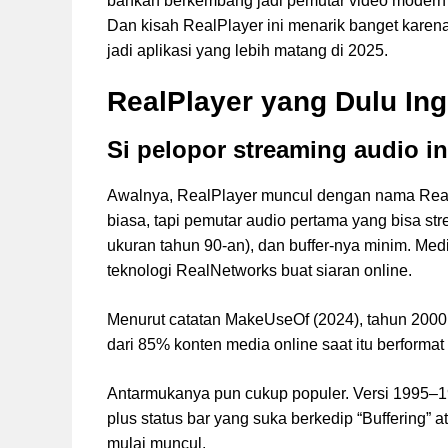
bahkan berkembang jadi pemutar video modern ya
Dan kisah RealPlayer ini menarik banget karena
jadi aplikasi yang lebih matang di 2025.
RealPlayer yang Dulu Ing
Si pelopor streaming audio in
Awalnya, RealPlayer muncul dengan nama Real
biasa, tapi pemutar audio pertama yang bisa str
ukuran tahun 90-an), dan buffer-nya minim. Med
teknologi RealNetworks buat siaran online.
Menurut catatan MakeUseOf (2024), tahun 2000 
dari 85% konten media online saat itu berforma
Antarmukanya pun cukup populer. Versi 1995–1
plus status bar yang suka berkedip “Buffering” a
mulai muncul.