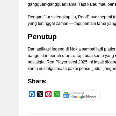
gangguan-gangguan lama. Tapi kalau mau benar-
Dengan fitur selengkap itu, RealPlayer sepert
yang tertinggal zaman — tapi pemain lama yang 
Penutup
Dari aplikasi legend di Nokia sampai jadi plat
banget dan penuh drama. Tapi buat kamu yang s
nostalgia, RealPlayer versi 2025 ini layak dicob
kamu nostalgia masa pakai ponsel jadul, janga
Share:
F
X
P
W
a
i
h
c
n
a
e
t
t