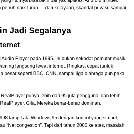
ng fiturnya bisa bikin banyak aplikasi Android minder.
 penuh naik-turun — dari kejayaan, skandal privasi, sampai
in Jadi Segalanya
ternet
Audio Player pada 1995. Ini bukan sekadar pemutar musik
eaming langsung lewat internet. Ringkas, cepat (untuk
ia besar seperti BBC, CNN, sampai liga olahraga pun pakai
RealPlayer punya lebih dari 95 juta pengguna, dan lebih
t RealPlayer. Gila. Mereka benar-benar dominan.
998 tampil ala Windows 95 dengan kontrol yang simpel,
tau “Net congestion”. Tapi dari tahun 2000 ke atas, masalah