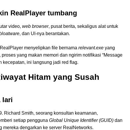
kin RealPlayer tumbang
utar video,
web browser
, pusat berita, sekaligus alat untuk
bloatware
, dan UI-nya berantakan.
 RealPlayer menyelipkan file bernama
relevant.exe
yang
, proses yang makan memori dan ngirim notifikasi “Message
 kecepatan, ini langsung jadi red flag.
 Riwayat Hitam yang Susah
lari
99. Richard Smith, seorang konsultan keamanan,
mberi setiap pengguna
Global Unique Identifier (GUID)
dan
ng mereka dengarkan ke server RealNetworks.