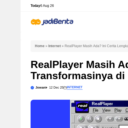
Skip
Today
6 Aug 26
to
content
Home
»
Internet
»
RealPlayer Masih Ada? Ini Cerita Lengk
RealPlayer Masih Ad
Transformasinya di
INTERNET
Jowant
12 Dec 25