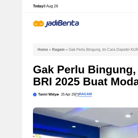
Skip
Today
8 Aug 26
to
content
Home
»
Ragam
»
Gak Perlu Bingung, Ini Cara Dapetin K
Gak Perlu Bingung,
BRI 2025 Buat Mod
RAGAM
Tantri Widya
25 Apr 25