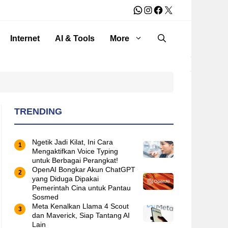
WhatsApp
Instagram
Facebook
X
Internet
AI & Tools
More
TRENDING
Ngetik Jadi Kilat, Ini Cara
Mengaktifkan Voice Typing
untuk Berbagai Perangkat!
OpenAI Bongkar Akun ChatGPT
yang Diduga Dipakai
Pemerintah Cina untuk Pantau
Sosmed
Meta Kenalkan Llama 4 Scout
dan Maverick, Siap Tantang AI
Lain