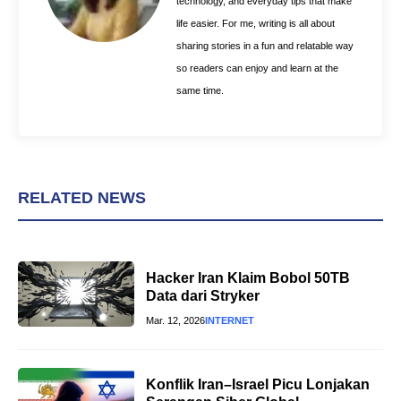
technology, and everyday tips that make
life easier. For me, writing is all about
sharing stories in a fun and relatable way
so readers can enjoy and learn at the
same time.
RELATED NEWS
Hacker Iran Klaim Bobol 50TB
Data dari Stryker
Mar. 12, 2026
INTERNET
Konflik Iran–Israel Picu Lonjakan