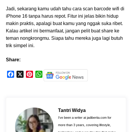
Jadi, sekarang kamu udah tahu cara scan barcode wifi di
iPhone 16 tanpa harus repot. Fitur ini jelas bikin hidup
makin praktis, apalagi buat kamu yang nggak suka ribet.
Kalau artikel ini bermanfaat, jangan pelit buat share ke
teman nongkrongmu. Siapa tahu mereka juga lagi butuh
trik simpel ini.
Share:
F
X
P
W
a
i
h
c
n
a
e
t
t
b
e
s
o
r
A
Tantri Widya
o
e
p
I’ve been a writer at jadiberita.com for
k
s
p
more than 3 years, covering lifestyle,
t