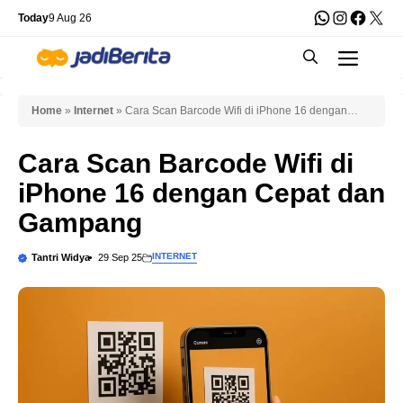
Skip
WhatsApp
Instagra
Faceb
X
Today
9 Aug 26
to
Men
content
Home
»
Internet
»
Cara Scan Barcode Wifi di iPhone 16 dengan
Cepat dan Gampang
Cara Scan Barcode Wifi di
iPhone 16 dengan Cepat dan
Gampang
INTERNET
Tantri Widya
29 Sep 25