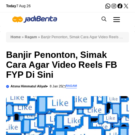
Skip
WhatsApp
Instagra
Faceb
X
Today
7 Aug 26
to
Men
content
Home
»
Ragam
»
Banjir Penonton, Simak Cara Agar Video Reels FB
FYP Di Sini
Banjir Penonton, Simak
Cara Agar Video Reels FB
FYP Di Sini
RAGAM
Atsna Himmatul Aliyah
8 Jan 25