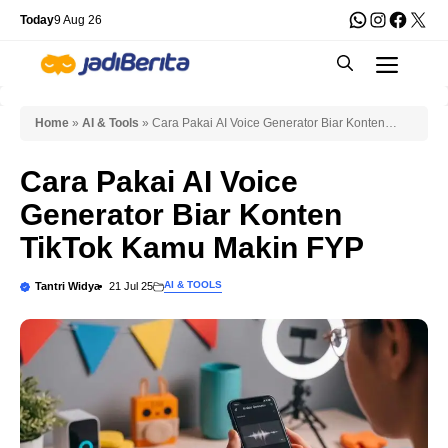
Skip
WhatsApp
Instagra
Faceb
X
Today
9 Aug 26
to
Men
content
Home
»
AI & Tools
»
Cara Pakai AI Voice Generator Biar Konten
TikTok Kamu Makin FYP
Cara Pakai AI Voice
Generator Biar Konten
TikTok Kamu Makin FYP
AI & TOOLS
Tantri Widya
21 Jul 25