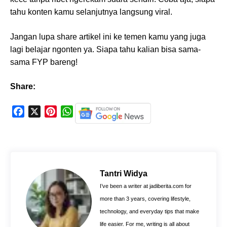
tahu konten kamu selanjutnya langsung viral.
Jangan lupa share artikel ini ke temen kamu yang juga
lagi belajar ngonten ya. Siapa tahu kalian bisa sama-
sama FYP bareng!
Share:
F
X
P
W
a
i
h
c
n
a
e
t
t
b
e
s
o
r
A
Tantri Widya
o
e
p
I’ve been a writer at jadiberita.com for
k
s
p
more than 3 years, covering lifestyle,
t
technology, and everyday tips that make
life easier. For me, writing is all about