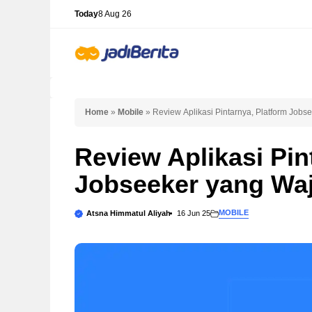
Skip
Today
8 Aug 26
to
content
Home
»
Mobile
»
Review Aplikasi Pintarnya, Platform Job
Review Aplikasi Pin
Jobseeker yang Wa
MOBILE
Atsna Himmatul Aliyah
16 Jun 25