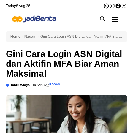
Skip
WhatsApp
Instagra
Faceb
X
Today
8 Aug 26
to
Men
content
Home
»
Ragam
»
Gini Cara Login ASN Digital dan Aktifin MFA Biar
Aman Maksimal
Gini Cara Login ASN Digital
dan Aktifin MFA Biar Aman
Maksimal
RAGAM
Tantri Widya
19 Apr 25