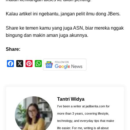
Kalau artikel ini ngebantu, jangan pelit ilmu dong JBers.
Share ke temen kamu yang juga ASN, biar mereka nggak
bingung dan makin aman juga akunnya.
Share:
F
X
P
W
a
i
h
c
n
a
e
t
t
b
e
s
o
r
A
Tantri Widya
o
e
p
I’ve been a writer at jadiberita.com for
k
s
p
more than 3 years, covering lifestyle,
t
technology, and everyday tips that make
life easier. For me, writing is all about