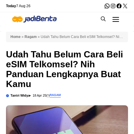
Skip
WhatsApp
Instagra
Faceb
X
Today
7 Aug 26
to
Men
content
Home
»
Ragam
»
Udah Tahu Belum Cara Beli eSIM Telkomsel? Nih
Panduan Lengkapnya Buat Kamu
Udah Tahu Belum Cara Beli
eSIM Telkomsel? Nih
Panduan Lengkapnya Buat
Kamu
RAGAM
Tantri Widya
18 Apr 25