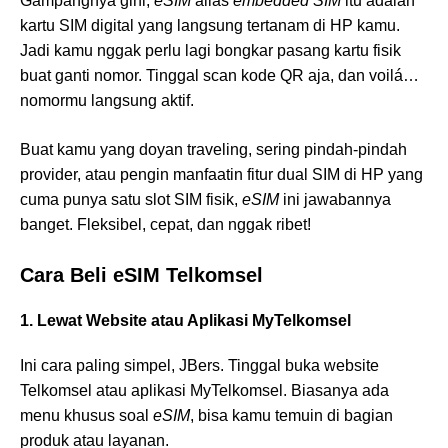
Gampangnya gini,
eSIM
alias
embedded SIM
itu adalah
kartu SIM digital yang langsung tertanam di HP kamu.
Jadi kamu nggak perlu lagi bongkar pasang kartu fisik
buat ganti nomor. Tinggal scan kode QR aja, dan voilá…
nomormu langsung aktif.
Buat kamu yang doyan traveling, sering pindah-pindah
provider, atau pengin manfaatin fitur dual SIM di HP yang
cuma punya satu slot SIM fisik,
eSIM
ini jawabannya
banget. Fleksibel, cepat, dan nggak ribet!
Cara Beli eSIM Telkomsel
1. Lewat Website atau Aplikasi MyTelkomsel
Ini cara paling simpel, JBers. Tinggal buka website
Telkomsel atau aplikasi MyTelkomsel. Biasanya ada
menu khusus soal
eSIM
, bisa kamu temuin di bagian
produk atau layanan.