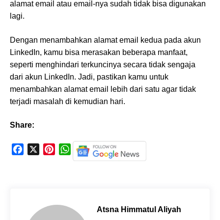
alamat email atau email-nya sudah tidak bisa digunakan
lagi.
Dengan menambahkan alamat email kedua pada akun
LinkedIn, kamu bisa merasakan beberapa manfaat,
seperti menghindari terkuncinya secara tidak sengaja
dari akun LinkedIn. Jadi, pastikan kamu untuk
menambahkan alamat email lebih dari satu agar tidak
terjadi masalah di kemudian hari.
Share:
F
X
P
W
a
i
h
c
n
a
e
t
t
b
e
s
o
r
A
Atsna Himmatul Aliyah
o
e
p