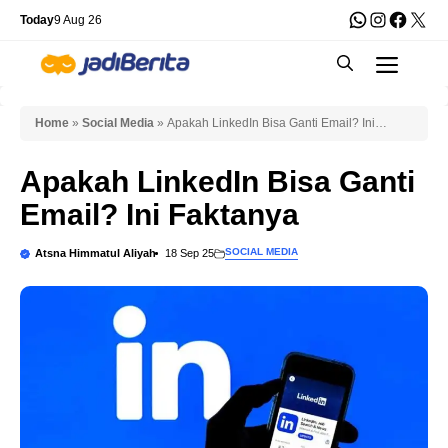
Skip
WhatsApp
Instagra
Faceb
X
Today
9 Aug 26
to
Men
content
Home
»
Social Media
»
Apakah LinkedIn Bisa Ganti Email? Ini
Faktanya
Apakah LinkedIn Bisa Ganti
Email? Ini Faktanya
SOCIAL MEDIA
Atsna Himmatul Aliyah
18 Sep 25