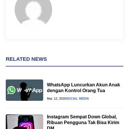
k
s
p
t
RELATED NEWS
WhatsApp Luncurkan Akun Anak
dengan Kontrol Orang Tua
Mar. 12, 2026
SOCIAL MEDIA
Instagram Sempat Down Global,
Ribuan Pengguna Tak Bisa Kirim
DM