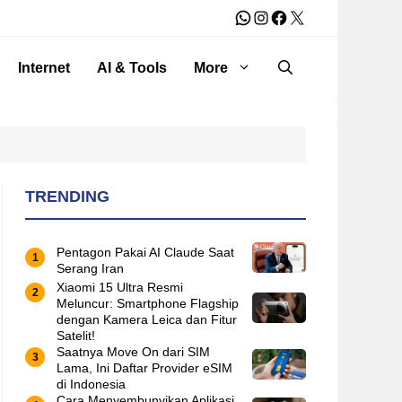
WhatsApp
Instagram
Facebook
X
Internet
AI & Tools
More
TRENDING
Pentagon Pakai AI Claude Saat
Serang Iran
Xiaomi 15 Ultra Resmi
Meluncur: Smartphone Flagship
dengan Kamera Leica dan Fitur
Satelit!
Saatnya Move On dari SIM
Lama, Ini Daftar Provider eSIM
di Indonesia
Cara Menyembunyikan Aplikasi