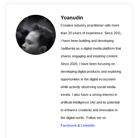
e
t
t
b
e
s
o
r
A
Yoanudin
o
e
p
Creative industry practitioner with more
k
s
p
than 20 years of experience. Since 2011,
t
I have been building and developing
Jadiberita as a digital media platform that
shares engaging and inspiring content.
Since 2020, I have been focusing on
developing digital products and exploring
opportunities in the digital ecosystem
while actively observing social media
trends. I also have a strong interest in
artificial intelligence (AI) and its potential
to enhance creativity and innovation in
the digital world.. Follow me on
Facebook
&
Linkedin