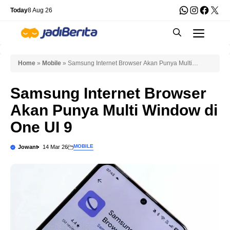
Skip
WhatsApp
Instagra
Faceb
X
Today
8 Aug 26
to
Men
content
Home
»
Mobile
»
Samsung Internet Browser Akan Punya Multi
Window di One UI 9
Samsung Internet Browser
Akan Punya Multi Window di
One UI 9
MOBILE
Jowant
14 Mar 26