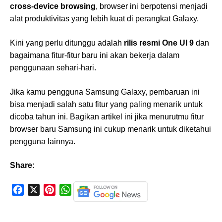
cross-device browsing
, browser ini berpotensi menjadi
alat produktivitas yang lebih kuat di perangkat Galaxy.
Kini yang perlu ditunggu adalah
rilis resmi One UI 9
dan
bagaimana fitur-fitur baru ini akan bekerja dalam
penggunaan sehari-hari.
Jika kamu pengguna Samsung Galaxy, pembaruan ini
bisa menjadi salah satu fitur yang paling menarik untuk
dicoba tahun ini. Bagikan artikel ini jika menurutmu fitur
browser baru Samsung ini cukup menarik untuk diketahui
pengguna lainnya.
Share:
F
X
P
W
a
i
h
c
n
a