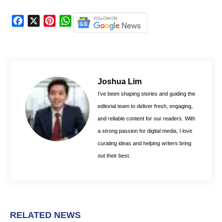
F
X
P
W
a
i
h
c
n
a
e
t
t
b
e
s
o
r
A
Joshua Lim
o
e
p
I’ve been shaping stories and guiding the
k
s
p
editorial team to deliver fresh, engaging,
t
and reliable content for our readers. With
a strong passion for digital media, I love
curating ideas and helping writers bring
out their best.
RELATED NEWS