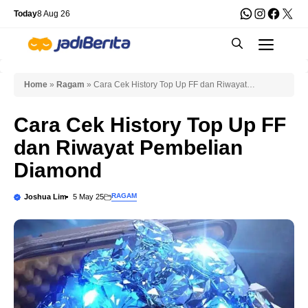
Skip
WhatsApp
Instagra
Faceb
X
Today
8 Aug 26
to
Men
content
Home
»
Ragam
»
Cara Cek History Top Up FF dan Riwayat
Pembelian Diamond
Cara Cek History Top Up FF
dan Riwayat Pembelian
Diamond
RAGAM
Joshua Lim
5 May 25