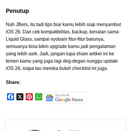
Penutup
Nah JBers, itu tadi tips biar kamu lebih siap menyambut
iOS 26. Dari cek kompatibilitas, backup, kenalan sama
Liquid Glass, sampai nyobain fitur-fitur barunya,
semuanya bisa bikin upgrade kamu jadi pengalaman
yang lebih asik. Jadi, jangan lupa share artikel ini ke
temen kamu yang juga lagi deg-degan nunggu update
iOS 26, siapa tau mereka butuh checklist ini juga.
Share:
F
X
P
W
a
i
h
c
n
a
e
t
t
b
e
s