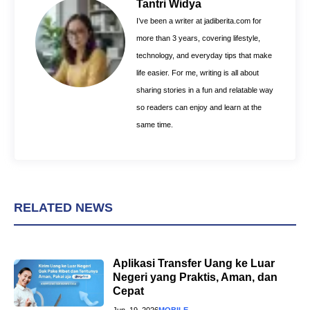
o
r
A
Tantri Widya
o
e
p
I’ve been a writer at jadiberita.com for
k
s
p
more than 3 years, covering lifestyle,
t
technology, and everyday tips that make
life easier. For me, writing is all about
sharing stories in a fun and relatable way
so readers can enjoy and learn at the
same time.
RELATED NEWS
Aplikasi Transfer Uang ke Luar
Negeri yang Praktis, Aman, dan
Cepat