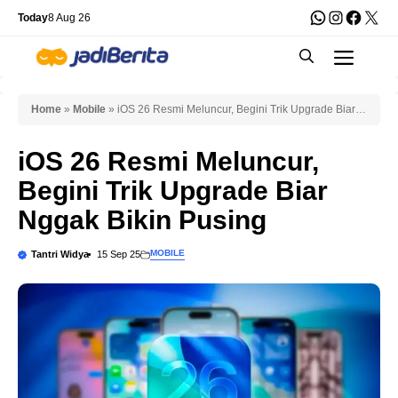
Skip
WhatsApp
Instagra
Faceb
X
Today
8 Aug 26
to
Men
content
Home
»
Mobile
»
iOS 26 Resmi Meluncur, Begini Trik Upgrade Biar
Nggak Bikin Pusing
iOS 26 Resmi Meluncur,
Begini Trik Upgrade Biar
Nggak Bikin Pusing
MOBILE
Tantri Widya
15 Sep 25