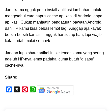
Jadi, kamu nggak perlu install aplikasi tambahan untuk
mengetahui cara hapus cache aplikasi di Android tanpa
aplikasi. Cukup manfaatin pengaturan bawaan Android,
dan HP kamu bisa bebas lemot lagi. Anggap aja kayak
bersih-bersih kamar — nggak harus tiap hari, tapi wajib
kalau udah mulai sumpek.
Jangan lupa share artikel ini ke temen kamu yang sering
ngeluh HP-nya lemot padahal cuma butuh “disapu”
cache-nya.
Share:
F
X
P
W
a
i
h
c
n
a
e
t
t