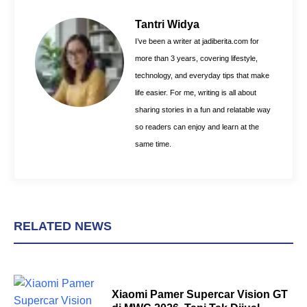
b
e
s
o
r
A
Tantri Widya
o
e
p
I’ve been a writer at jadiberita.com for
k
s
p
more than 3 years, covering lifestyle,
t
technology, and everyday tips that make
life easier. For me, writing is all about
sharing stories in a fun and relatable way
so readers can enjoy and learn at the
same time.
RELATED NEWS
Xiaomi Pamer Supercar Vision GT