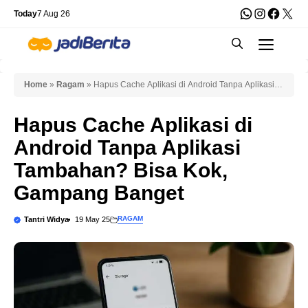
Skip
WhatsApp
Instagra
Faceb
X
Today
7 Aug 26
to
Men
content
Home
»
Ragam
»
Hapus Cache Aplikasi di Android Tanpa Aplikasi
Tambahan? Bisa Kok, Gampang Banget
Hapus Cache Aplikasi di
Android Tanpa Aplikasi
Tambahan? Bisa Kok,
Gampang Banget
RAGAM
Tantri Widya
19 May 25