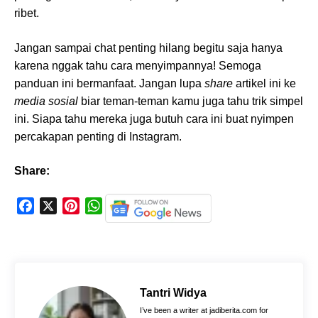
ribet.
Jangan sampai chat penting hilang begitu saja hanya
karena nggak tahu cara menyimpannya! Semoga
panduan ini bermanfaat. Jangan lupa
share
artikel ini ke
media sosial
biar teman-teman kamu juga tahu trik simpel
ini. Siapa tahu mereka juga butuh cara ini buat nyimpen
percakapan penting di Instagram.
Share:
F
X
P
W
a
i
h
c
n
a
e
t
t
b
e
s
o
r
A
Tantri Widya
o
e
p
I’ve been a writer at jadiberita.com for