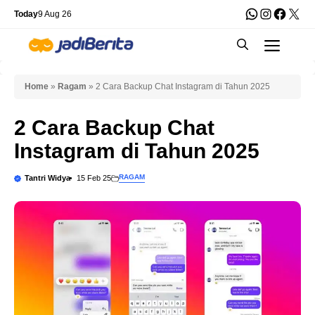
Skip
WhatsApp
Instagra
Faceb
X
Today
9 Aug 26
to
Men
content
Home
»
Ragam
»
2 Cara Backup Chat Instagram di Tahun 2025
2 Cara Backup Chat
Instagram di Tahun 2025
RAGAM
Tantri Widya
15 Feb 25