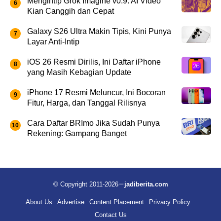
Mengintip Grok Imagine v0.9: AI Video
Kian Canggih dan Cepat
Galaxy S26 Ultra Makin Tipis, Kini Punya
Layar Anti-Intip
iOS 26 Resmi Dirilis, Ini Daftar iPhone
yang Masih Kebagian Update
iPhone 17 Resmi Meluncur, Ini Bocoran
Fitur, Harga, dan Tanggal Rilisnya
Cara Daftar BRImo Jika Sudah Punya
Rekening: Gampang Banget
© Copyright 2011-2026
jadiberita.com
About Us
Advertise
Content Placement
Privacy Policy
Contact Us