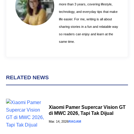
k
s
p
more than 3 years, covering lifestyle,
t
technology, and everyday tips that make
life easier. For me, writing is all about
sharing stories in a fun and relatable way
so readers can enjoy and learn at the
same time.
RELATED NEWS
Xiaomi Pamer Supercar Vision GT
di MWC 2026, Tapi Tak Dijual
Mar. 14, 2026
RAGAM