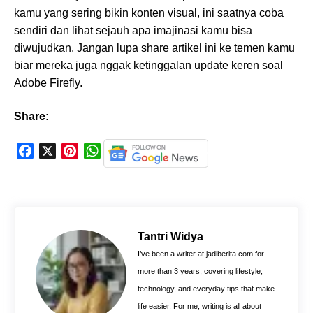
kamu yang sering bikin konten visual, ini saatnya coba
sendiri dan lihat sejauh apa imajinasi kamu bisa
diwujudkan. Jangan lupa share artikel ini ke temen kamu
biar mereka juga nggak ketinggalan update keren soal
Adobe Firefly.
Share:
F
X
P
W
a
i
h
c
n
a
e
t
t
b
e
s
o
r
A
Tantri Widya
o
e
p
I’ve been a writer at jadiberita.com for
k
s
p
more than 3 years, covering lifestyle,
t
technology, and everyday tips that make
life easier. For me, writing is all about