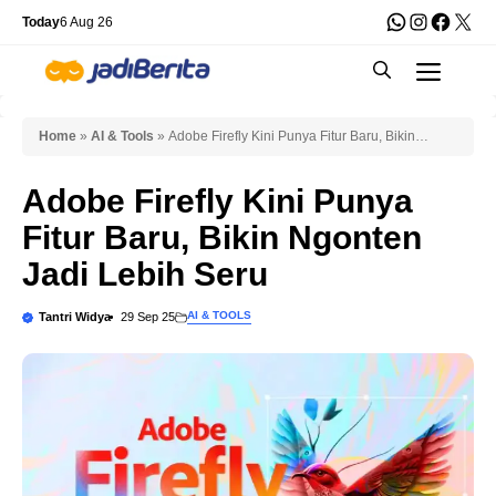
Skip
WhatsApp
Instagra
Faceb
X
Today
6 Aug 26
to
Men
content
Home
»
AI & Tools
»
Adobe Firefly Kini Punya Fitur Baru, Bikin
Ngonten Jadi Lebih Seru
Adobe Firefly Kini Punya
Fitur Baru, Bikin Ngonten
Jadi Lebih Seru
AI & TOOLS
Tantri Widya
29 Sep 25