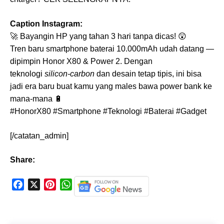
Caption Instagram:
🚀 Bayangin HP yang tahan 3 hari tanpa dicas! 😲
Tren baru smartphone baterai 10.000mAh udah datang —
dipimpin Honor X80 & Power 2. Dengan
teknologi
silicon-carbon
dan desain tetap tipis, ini bisa
jadi era baru buat kamu yang males bawa power bank ke
mana-mana 🔋
#HonorX80 #Smartphone #Teknologi #Baterai #Gadget
[/catatan_admin]
Share:
F
X
P
W
a
i
h
c
n
a
e
t
t