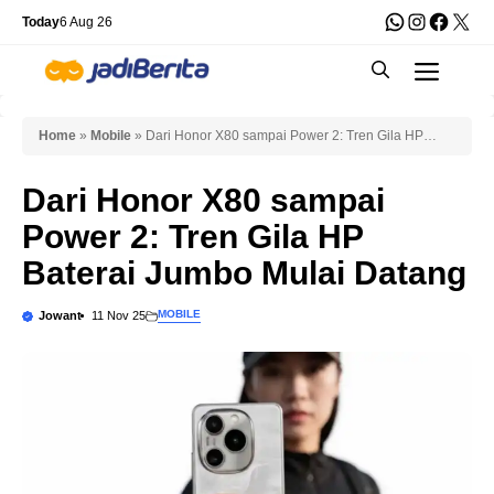
Skip
WhatsApp
Instagra
Faceb
X
Today
6 Aug 26
to
Men
content
Home
»
Mobile
»
Dari Honor X80 sampai Power 2: Tren Gila HP
Baterai Jumbo Mulai Datang
Dari Honor X80 sampai
Power 2: Tren Gila HP
Baterai Jumbo Mulai Datang
MOBILE
Jowant
11 Nov 25