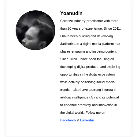
b
e
s
o
r
A
Yoanudin
o
e
p
Creative industry practitioner with more
k
s
p
than 20 years of experience. Since 2011,
t
I have been building and developing
Jadiberita as a digital media platform that
shares engaging and inspiring content.
Since 2020, I have been focusing on
developing digital products and exploring
opportunities in the digital ecosystem
while actively observing social media
trends. I also have a strong interest in
artificial intelligence (AI) and its potential
to enhance creativity and innovation in
the digital world.. Follow me on
Facebook
&
Linkedin