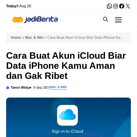
Skip
WhatsApp
Instagra
Faceb
X
Today
8 Aug 26
to
Men
content
Home
»
Mac & Win
»
Cara Buat Akun iCloud Biar Data iPhone Kamu
Aman dan Gak Ribet
Cara Buat Akun iCloud Biar
Data iPhone Kamu Aman
dan Gak Ribet
MAC & WIN
Tantri Widya
9 Sep 25