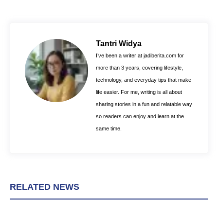
c
n
a
e
t
t
b
e
s
o
r
A
Tantri Widya
o
e
p
I’ve been a writer at jadiberita.com for
k
s
p
more than 3 years, covering lifestyle,
t
technology, and everyday tips that make
life easier. For me, writing is all about
sharing stories in a fun and relatable way
so readers can enjoy and learn at the
same time.
RELATED NEWS