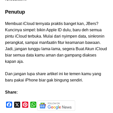
Penutup
Membuat iCloud ternyata praktis banget kan, JBers?
Kuncinya simpel: bikin Apple ID dulu, baru deh semua
pintu iCloud terbuka. Mulai dari nyimpen data, sinkronin
perangkat, sampai manfaatin fitur keamanan bawaan.
Jadi, jangan tunggu lama-lama, segera Buat Akun iCloud
biar semua data kamu aman dan gampang diakses
kapan aja.
Dan jangan lupa share artikel ini ke temen kamu yang
baru pakai iPhone biar gak bingung sendiri.
Share:
F
X
P
W
a
i
h